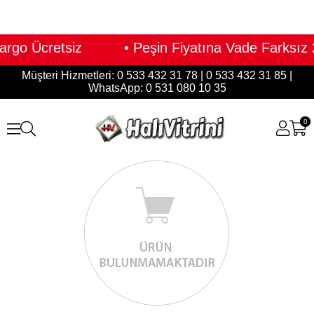
 Kargo Ücretsiz • Peşin Fiyatına Vade Farksı
Müşteri Hizmetleri: 0 533 432 31 78 | 0 533 432 31 85 |
WhatsApp: 0 531 080 10 35
0