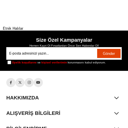
Etnik Halılar
Size Özel Kampanyalar
Hemen Kayıt Ol Fırsatlardan Önce Sen Haberdar Ol!
Gönder
Üyelik koşullarını
ve
kişisel verilerimin
korunmasını kabul ediyorum.
HAKKIMIZDA
ALIŞVERİŞ BİLGİLERİ