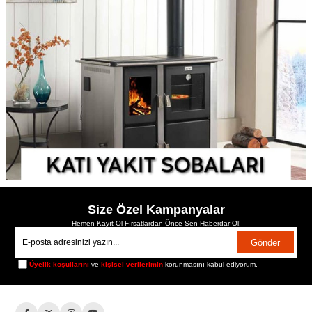
Size Özel Kampanyalar
Hemen Kayıt Ol Fırsatlardan Önce Sen Haberdar Ol!
Gönder
Üyelik koşullarını
ve
kişisel verilerimin
korunmasını kabul ediyorum.