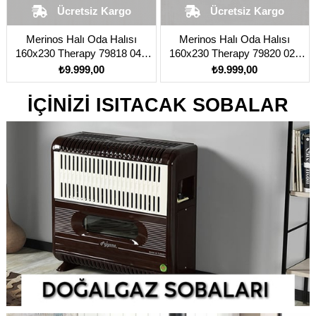
Ücretsiz Kargo
Ücretsiz Kargo
Merinos Halı Oda Halısı
Merinos Halı Oda Halısı
160x230 Therapy 79818 040
160x230 Therapy 79820 020
Yeşil
Kiremit
₺9.999,00
₺9.999,00
İÇİNİZİ ISITACAK SOBALAR