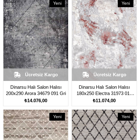
Yeni
Yeni
Ürün
Ürün
Ücretsiz Kargo
Ücretsiz Kargo
Dinarsu Halı Salon Halısı
Dinarsu Halı Salon Halısı
200x290 Arora 34679 091 Gri
180x250 Electra 31973 010
Bej
₺14.076,00
₺11.074,00
Yeni
Yeni
Ürün
Ürün