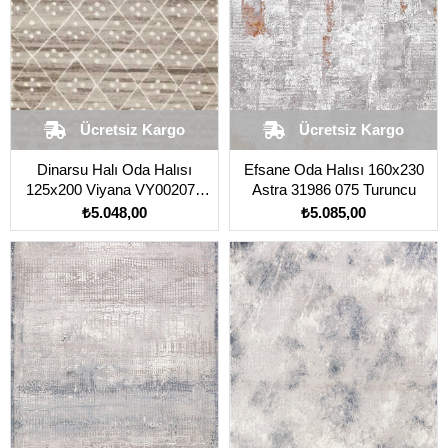
Ücretsiz Kargo
Ücretsiz Kargo
Dinarsu Halı Oda Halısı
Efsane Oda Halısı 160x230
125x200 Viyana VY002070
Astra 31986 075 Turuncu
Bej
₺5.048,00
₺5.085,00