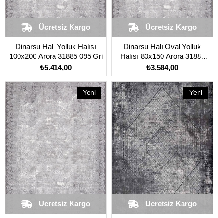
Ücretsiz Kargo
Ücretsiz Kargo
Dinarsu Halı Yolluk Halısı
Dinarsu Halı Oval Yolluk
100x200 Arora 31885 095 Gri
Halısı 80x150 Arora 31885
095 Gri
₺5.414,00
₺3.584,00
Yeni
Yeni
Ürün
Ürün
Ücretsiz Kargo
Ücretsiz Kargo