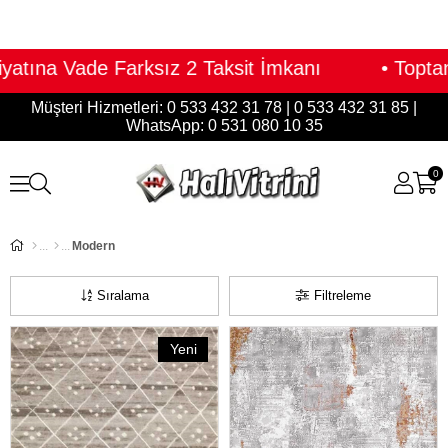
 2 Taksit İmkanı • Toptan Fiyatına Perakende
Müşteri Hizmetleri: 0 533 432 31 78 | 0 533 432 31 85 |
WhatsApp: 0 531 080 10 35
0
Modern
Sıralama
Filtreleme
Yeni
Ürün