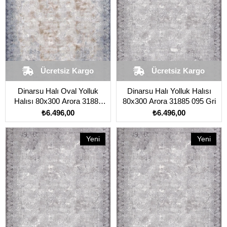
Ücretsiz Kargo
Ücretsiz Kargo
Dinarsu Halı Oval Yolluk
Dinarsu Halı Yolluk Halısı
Halısı 80x300 Arora 31885
80x300 Arora 31885 095 Gri
035 Mavi
₺6.496,00
₺6.496,00
Yeni
Yeni
Ürün
Ürün