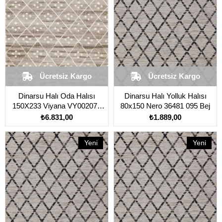
Ücretsiz Kargo
Ücretsiz Kargo
Dinarsu Halı Oda Halısı
Dinarsu Halı Yolluk Halısı
150X233 Viyana VY002070
80x150 Nero 36481 095 Bej
Bej
₺6.831,00
₺1.889,00
Yeni
Yeni
Ürün
Ürün