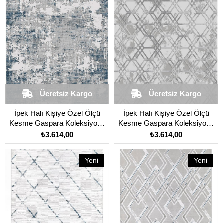
Ücretsiz Kargo
Ücretsiz Kargo
İpek Halı Kişiye Özel Ölçü
İpek Halı Kişiye Özel Ölçü
Kesme Gaspara Koleksiyonu
Kesme Gaspara Koleksiyonu
14609 Gri
14683 Gri
₺3.614,00
₺3.614,00
Yeni
Yeni
Ürün
Ürün