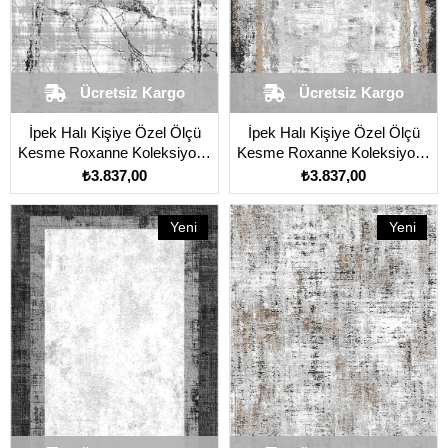
Ücretsiz Kargo
Ücretsiz Kargo
İpek Halı Kişiye Özel Ölçü
İpek Halı Kişiye Özel Ölçü
Kesme Roxanne Koleksiyonu
Kesme Roxanne Koleksiyonu
17103 Gri
17106 Gri
₺3.837,00
₺3.837,00
Yeni
Yeni
Ürün
Ürün