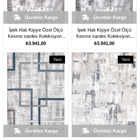
Ücretsiz Kargo
Ücretsiz Kargo
İpek Halı Kişiye Özel Ölçü
İpek Halı Kişiye Özel Ölçü
Kesme sardes Koleksiyonu
Kesme sardes Koleksiyonu
6930A Gri
6931A Mavi
₺3.941,00
₺3.941,00
Yeni
Yeni
Ürün
Ürün
Ücretsiz Kargo
Ücretsiz Kargo