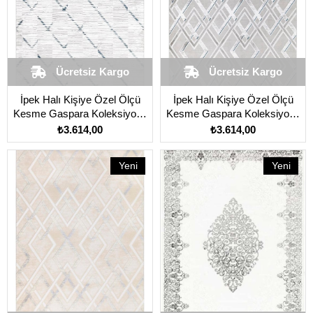
Ücretsiz Kargo
Ücretsiz Kargo
İpek Halı Kişiye Özel Ölçü
İpek Halı Kişiye Özel Ölçü
Kesme Gaspara Koleksiyonu
Kesme Gaspara Koleksiyonu
14855 Mavi
14858 Gri
₺3.614,00
₺3.614,00
Yeni
Yeni
Ürün
Ürün