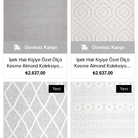
Ücretsiz Kargo
Ücretsiz Kargo
İpek Halı Kişiye Özel Ölçü
İpek Halı Kişiye Özel Ölçü
Kesme Almond Koleksiyonu
Kesme Almond Koleksiyonu
11402 Gri
11404 Krem
₺2.637,00
₺2.637,00
Yeni
Yeni
Ürün
Ürün