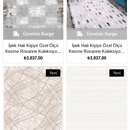
Ücretsiz Kargo
Ücretsiz Kargo
İpek Halı Kişiye Özel Ölçü
İpek Halı Kişiye Özel Ölçü
Kesme Roxanne Koleksiyonu
Kesme Roxanne Koleksiyonu
17187 Gri
17192 Gri
₺3.837,00
₺3.837,00
Yeni
Yeni
Ürün
Ürün