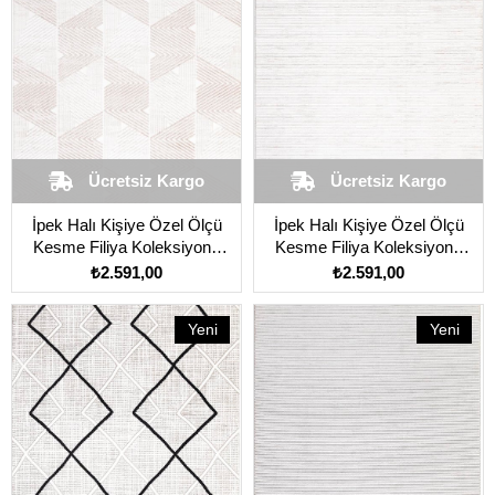
Ücretsiz Kargo
Ücretsiz Kargo
İpek Halı Kişiye Özel Ölçü
İpek Halı Kişiye Özel Ölçü
Kesme Filiya Koleksiyonu
Kesme Filiya Koleksiyonu
11302 Krem
11303 Krem
₺2.591,00
₺2.591,00
Yeni
Yeni
Ürün
Ürün