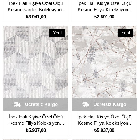
İpek Halı Kişiye Özel Ölçü
İpek Halı Kişiye Özel Ölçü
Kesme sardes Koleksiyonu
Kesme Filiya Koleksiyonu
6935A Gri
11250 Krem
₺3.941,00
₺2.591,00
Yeni
Yeni
Ürün
Ürün
Ücretsiz Kargo
Ücretsiz Kargo
İpek Halı Kişiye Özel Ölçü
İpek Halı Kişiye Özel Ölçü
Kesme Filiya Koleksiyonu
Kesme Filiya Koleksiyonu
11253 Krem
11254 Krem
₺5.937,00
₺5.937,00