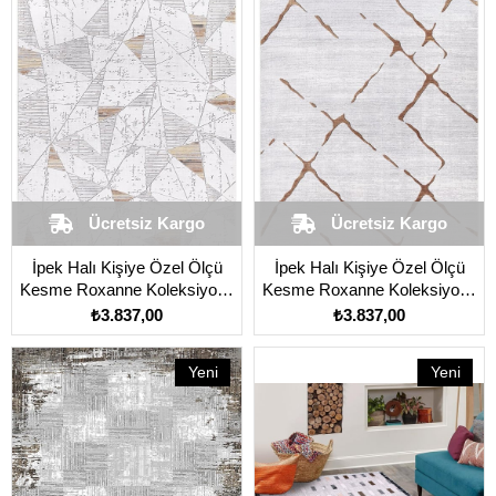
Ücretsiz Kargo
Ücretsiz Kargo
İpek Halı Kişiye Özel Ölçü
İpek Halı Kişiye Özel Ölçü
Kesme Roxanne Koleksiyonu
Kesme Roxanne Koleksiyonu
17169 Gri
17171 Gri
₺3.837,00
₺3.837,00
Yeni
Yeni
Ürün
Ürün