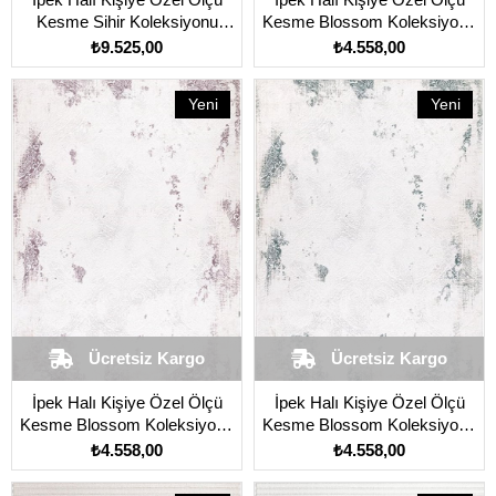
Kesme Sihir Koleksiyonu
Kesme Blossom Koleksiyonu
17309 Krem
13408 Gri
₺9.525,00
₺4.558,00
Yeni
Yeni
Ürün
Ürün
Ücretsiz Kargo
Ücretsiz Kargo
İpek Halı Kişiye Özel Ölçü
İpek Halı Kişiye Özel Ölçü
Kesme Blossom Koleksiyonu
Kesme Blossom Koleksiyonu
13450 Krem
13475 Krem
₺4.558,00
₺4.558,00