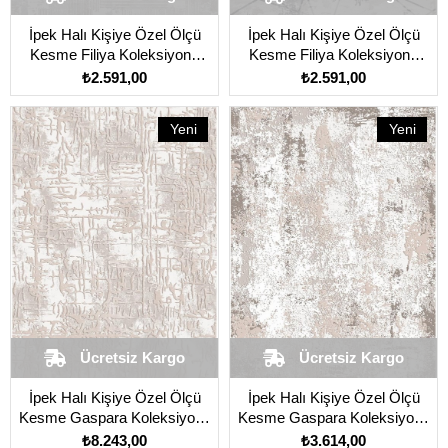
İpek Halı Kişiye Özel Ölçü
İpek Halı Kişiye Özel Ölçü
Kesme Filiya Koleksiyonu
Kesme Filiya Koleksiyonu
11352 Vizon
11353 Krem
₺2.591,00
₺2.591,00
Yeni
Yeni
Ürün
Ürün
Ücretsiz Kargo
Ücretsiz Kargo
İpek Halı Kişiye Özel Ölçü
İpek Halı Kişiye Özel Ölçü
Kesme Gaspara Koleksiyonu
Kesme Gaspara Koleksiyonu
14508 Bej
14557 Bej
₺8.243,00
₺3.614,00