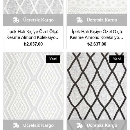
Ücretsiz Kargo
Ücretsiz Kargo
İpek Halı Kişiye Özel Ölçü
İpek Halı Kişiye Özel Ölçü
Kesme Almond Koleksiyonu
Kesme Almond Koleksiyonu
11405 Gri
11406 Beyaz
₺2.637,00
₺2.637,00
Yeni
Yeni
Ürün
Ürün
Ücretsiz Kargo
Ücretsiz Kargo