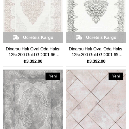
Ücretsiz Kargo
Ücretsiz Kargo
Dinarsu Halı Oval Oda Halısı
Dinarsu Halı Oval Oda Halısı
125x200 Gold GD001 660
125x200 Gold GD001 695
Krem
Krem
₺3.392,00
₺3.392,00
Yeni
Yeni
Ürün
Ürün