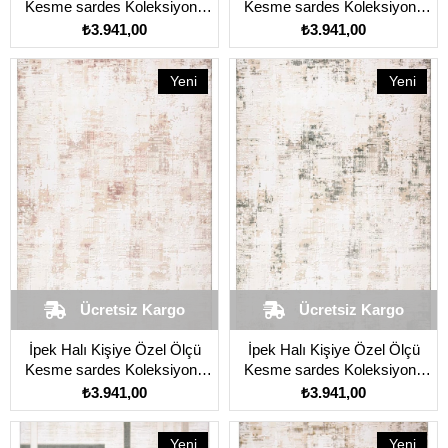
Kesme sardes Koleksiyonu
Kesme sardes Koleksiyonu
6135A Krem
6310A Gri
₺3.941,00
₺3.941,00
Yeni
Yeni
Ürün
Ürün
Ücretsiz Kargo
Ücretsiz Kargo
İpek Halı Kişiye Özel Ölçü
İpek Halı Kişiye Özel Ölçü
Kesme sardes Koleksiyonu
Kesme sardes Koleksiyonu
6412A Vizon
6413A Bej
₺3.941,00
₺3.941,00
Yeni
Yeni