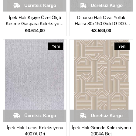
Ücretsiz Kargo
Ücretsiz Kargo
İpek Halı Kişiye Özel Ölçü
Dinarsu Halı Oval Yolluk
Kesme Gaspara Koleksiyonu
Halısı 80x150 Gold GD001
14952 Mavi
695 Krem
₺3.614,00
₺3.584,00
Yeni
Yeni
Ürün
Ürün
Ücretsiz Kargo
Ücretsiz Kargo
İpek Halı Lucas Koleksiyonu
İpek Halı Grande Koleksiyonu
4007A Gri
2004A Bej