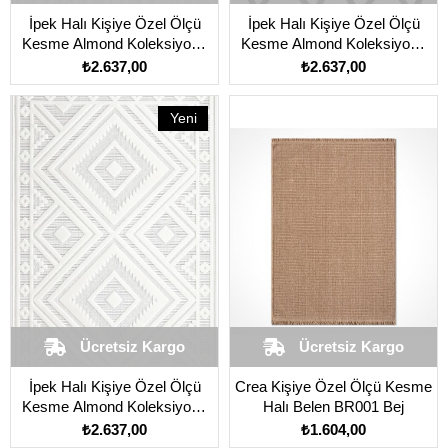
İpek Halı Kişiye Özel Ölçü
İpek Halı Kişiye Özel Ölçü
Kesme Almond Koleksiyonu
Kesme Almond Koleksiyonu
11407 Beyaz
11414 Gri
₺2.637,00
₺2.637,00
Yeni
Ürün
Ücretsiz Kargo
Ücretsiz Kargo
İpek Halı Kişiye Özel Ölçü
Crea Kişiye Özel Ölçü Kesme
Kesme Almond Koleksiyonu
Halı Belen BR001 Bej
11415 Beyaz
₺2.637,00
₺1.604,00