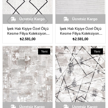
Ücretsiz Kargo
Ücretsiz Kargo
İpek Halı Kişiye Özel Ölçü
İpek Halı Kişiye Özel Ölçü
Kesme Filiya Koleksiyonu
Kesme Filiya Koleksiyonu
11350 Krem
11351 Gri
₺2.591,00
₺2.591,00
Yeni
Yeni
Ürün
Ürün
Ücretsiz Kargo
Ücretsiz Kargo