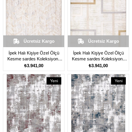
Ücretsiz Kargo
Ücretsiz Kargo
İpek Halı Kişiye Özel Ölçü
İpek Halı Kişiye Özel Ölçü
Kesme sardes Koleksiyonu
Kesme sardes Koleksiyonu
6459A Bej
6460A Krem
₺3.941,00
₺3.941,00
Yeni
Yeni
Ürün
Ürün