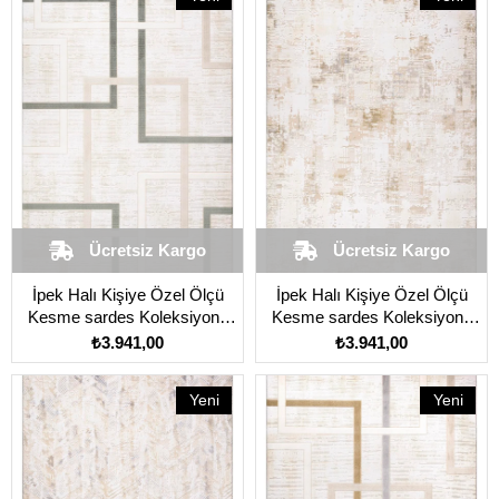
Ürün
Ürün
Ücretsiz Kargo
Ücretsiz Kargo
İpek Halı Kişiye Özel Ölçü
İpek Halı Kişiye Özel Ölçü
Kesme sardes Koleksiyonu
Kesme sardes Koleksiyonu
6416A Yeşil
6458A Krem
₺3.941,00
₺3.941,00
Yeni
Yeni
Ürün
Ürün