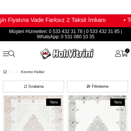
rksız 2 Taksit İmkanı • Toptan Fiyatına Pera
Müşteri Hizmetleri: 0 533 432 31 78 | 0 533 432 31 85 |
WhatsApp: 0 531 080 10 35
0
Kesme Halılar
Sıralama
Filtreleme
Yeni
Yeni
Ürün
Ürün