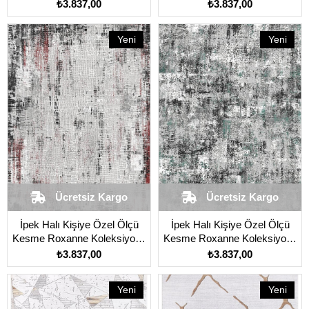
17111 Gri
17112 Gri
₺3.837,00
₺3.837,00
Yeni
Yeni
Ürün
Ürün
Ücretsiz Kargo
Ücretsiz Kargo
İpek Halı Kişiye Özel Ölçü
İpek Halı Kişiye Özel Ölçü
Kesme Roxanne Koleksiyonu
Kesme Roxanne Koleksiyonu
17131 Gri
17134 Gri
₺3.837,00
₺3.837,00
Yeni
Yeni
Ürün
Ürün