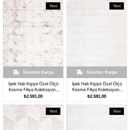
Yeni
Yeni
Ürün
Ürün
Ücretsiz Kargo
Ücretsiz Kargo
İpek Halı Kişiye Özel Ölçü
İpek Halı Kişiye Özel Ölçü
Kesme Filiya Koleksiyonu
Kesme Filiya Koleksiyonu
11300 Krem
11301 Krem
₺2.591,00
₺2.591,00
Yeni
Yeni
Ürün
Ürün