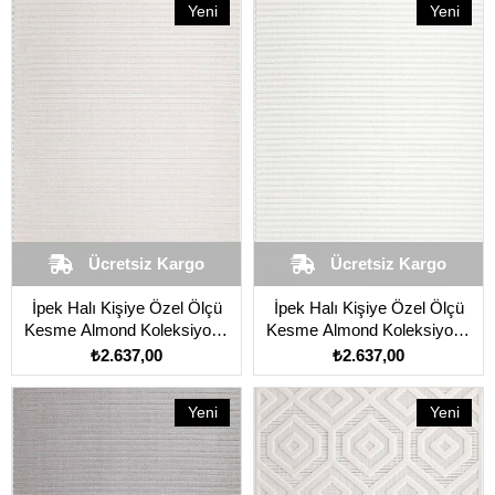
Yeni
Yeni
Ürün
Ürün
Ücretsiz Kargo
Ücretsiz Kargo
İpek Halı Kişiye Özel Ölçü
İpek Halı Kişiye Özel Ölçü
Kesme Almond Koleksiyonu
Kesme Almond Koleksiyonu
11400 Krem
11401 Beyaz
₺2.637,00
₺2.637,00
Yeni
Yeni
Ürün
Ürün