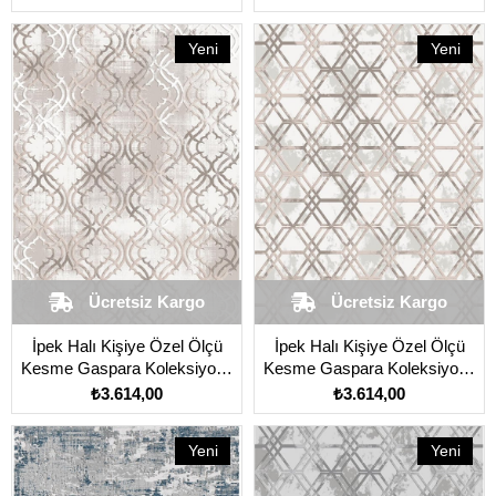
Yeni
Yeni
Ürün
Ürün
Ücretsiz Kargo
Ücretsiz Kargo
İpek Halı Kişiye Özel Ölçü
İpek Halı Kişiye Özel Ölçü
Kesme Gaspara Koleksiyonu
Kesme Gaspara Koleksiyonu
14559 Bej
14568 Bej
₺3.614,00
₺3.614,00
Yeni
Yeni
Ürün
Ürün