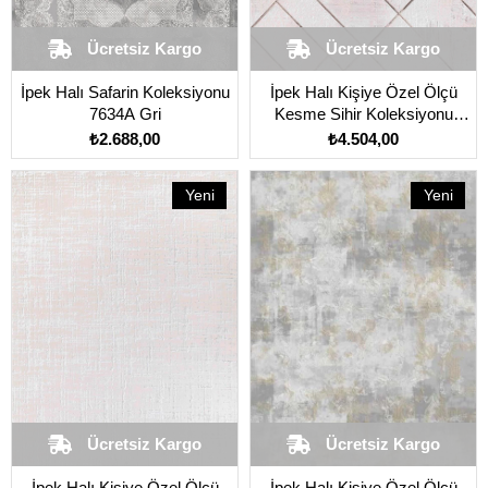
Ücretsiz Kargo
Ücretsiz Kargo
İpek Halı Safarin Koleksiyonu
İpek Halı Kişiye Özel Ölçü
7634A Gri
Kesme Sihir Koleksiyonu
17307 Krem
₺2.688,00
₺4.504,00
Yeni
Yeni
Ürün
Ürün
Ücretsiz Kargo
Ücretsiz Kargo
İpek Halı Kişiye Özel Ölçü
İpek Halı Kişiye Özel Ölçü