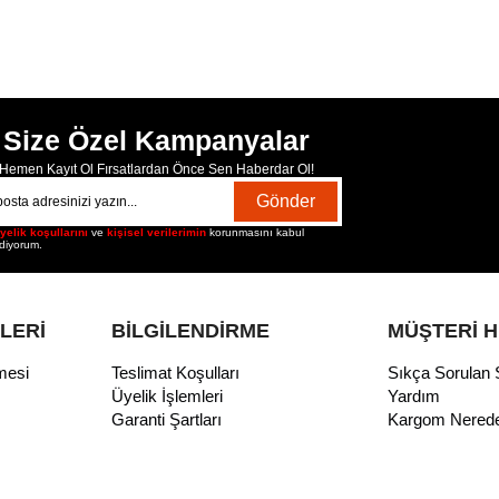
Size Özel Kampanyalar
Hemen Kayıt Ol Fırsatlardan Önce Sen Haberdar Ol!
Gönder
yelik koşullarını
ve
kişisel verilerimin
korunmasını kabul
diyorum.
İLERİ
BİLGİLENDİRME
MÜŞTERİ H
mesi
Teslimat Koşulları
Sıkça Sorulan 
Üyelik İşlemleri
Yardım
Garanti Şartları
Kargom Nered