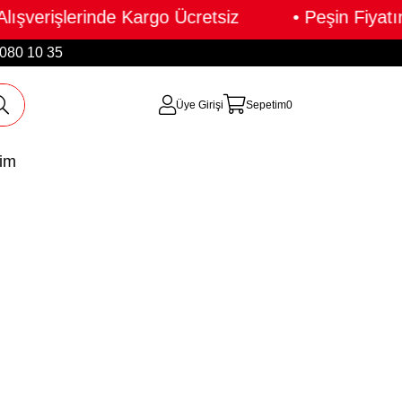
ışverişlerinde Kargo Ücretsiz • Peşin Fiyatı
 080 10 35
Üye Girişi
Sepetim
0
şim