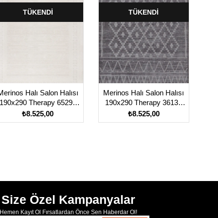
TÜKENDI
TÜKENDI
Merinos Halı Salon Halısı
Merinos Halı Salon Halısı
190x290 Therapy 65291
190x290 Therapy 36130
060 Krem
091 Gri
₺8.525,00
₺8.525,00
Size Özel Kampanyalar
Hemen Kayıt Ol Fırsatlardan Önce Sen Haberdar Ol!