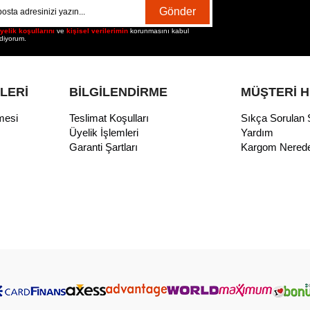
Gönder
yelik koşullarını
ve
kişisel verilerimin
korunmasını kabul
diyorum.
İLERİ
BİLGİLENDİRME
MÜŞTERİ H
mesi
Teslimat Koşulları
Sıkça Sorulan 
Üyelik İşlemleri
Yardım
Garanti Şartları
Kargom Nered