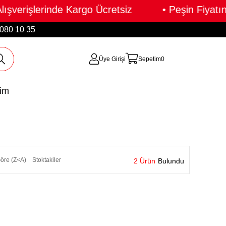
şverişlerinde Kargo Ücretsiz • Peşin Fiyatın
 080 10 35
Üye Girişi
Sepetim
0
şim
öre (Z<A)
Stoktakiler
2 Ürün