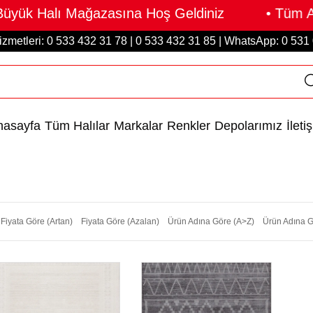
Büyük Halı Mağazasına Hoş Geldiniz • Tüm Alı
izmetleri: 0 533 432 31 78 | 0 533 432 31 85 | WhatsApp: 0 531
nasayfa
Tüm Halılar
Markalar
Renkler
Depolarımız
İleti
Fiyata Göre (Artan)
Fiyata Göre (Azalan)
Ürün Adına Göre (A>Z)
Ürün Adına G