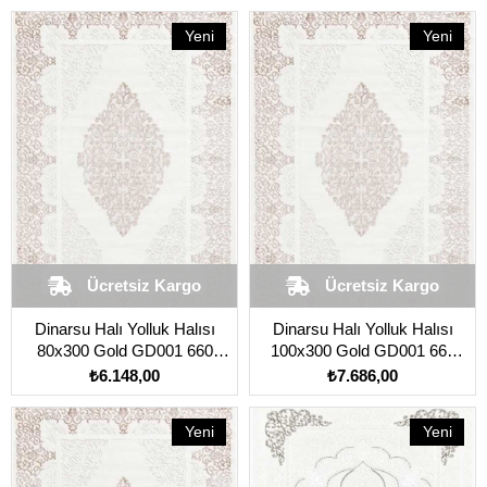
Yeni
Yeni
Ürün
Ürün
Ücretsiz Kargo
Ücretsiz Kargo
Dinarsu Halı Yolluk Halısı
Dinarsu Halı Yolluk Halısı
80x300 Gold GD001 660
100x300 Gold GD001 660
Krem
Krem
₺6.148,00
₺7.686,00
Yeni
Yeni
Ürün
Ürün