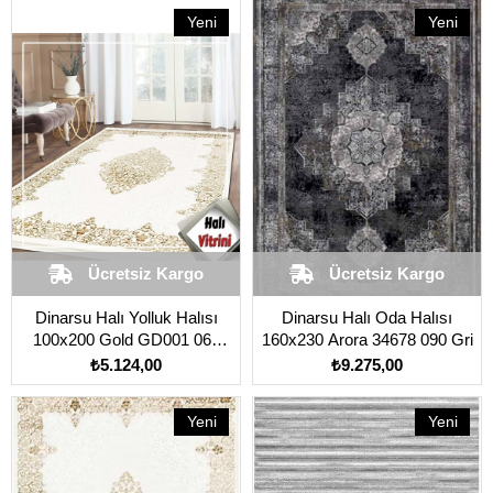
Yeni
Yeni
Ürün
Ürün
Ücretsiz Kargo
Ücretsiz Kargo
Dinarsu Halı Yolluk Halısı
Dinarsu Halı Oda Halısı
100x200 Gold GD001 060
160x230 Arora 34678 090 Gri
Gold Krem
₺5.124,00
₺9.275,00
Yeni
Yeni
Ürün
Ürün