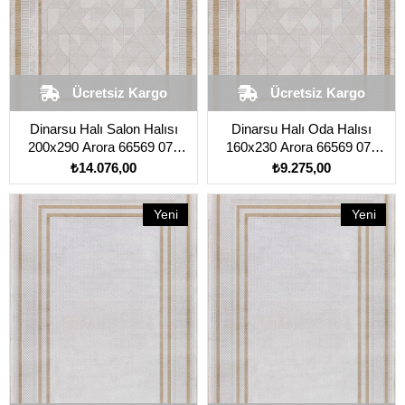
Ücretsiz Kargo
Ücretsiz Kargo
Dinarsu Halı Salon Halısı
Dinarsu Halı Oda Halısı
200x290 Arora 66569 075
160x230 Arora 66569 075
Vizon
Vizon
₺14.076,00
₺9.275,00
Yeni
Yeni
Ürün
Ürün