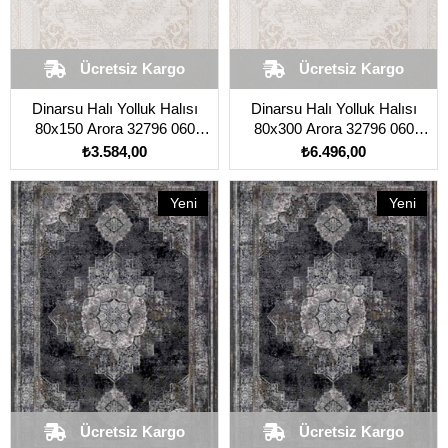
Ücretsiz Kargo
Ücretsiz Kargo
Dinarsu Halı Yolluk Halısı
Dinarsu Halı Yolluk Halısı
80x150 Arora 32796 060
80x300 Arora 32796 060
Krem
Krem
₺3.584,00
₺6.496,00
Yeni
Yeni
Ürün
Ürün
Ücretsiz Kargo
Ücretsiz Kargo