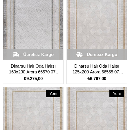
Ücretsiz Kargo
Ücretsiz Kargo
Dinarsu Halı Oda Halısı
Dinarsu Halı Oda Halısı
160x230 Arora 66570 075
125x200 Arora 66569 075
Vizon
Vizon
₺9.275,00
₺6.767,00
Yeni
Yeni
Ürün
Ürün