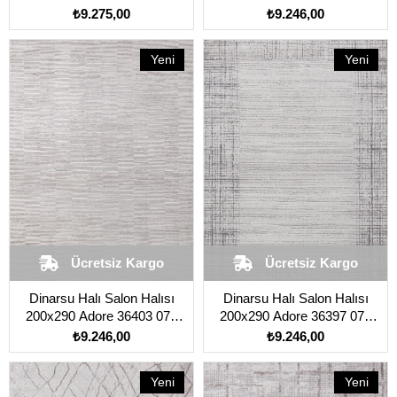
Vizon
Vizon
₺9.275,00
₺9.246,00
Yeni
Yeni
Ürün
Ürün
Ücretsiz Kargo
Ücretsiz Kargo
Dinarsu Halı Salon Halısı
Dinarsu Halı Salon Halısı
200x290 Adore 36403 070
200x290 Adore 36397 070
Vizon
Vizon
₺9.246,00
₺9.246,00
Yeni
Yeni