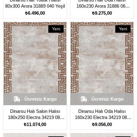
80x300 Arora 31889 040 Yeşil
160x230 Arora 31886 060
Krem
₺6.496,00
₺9.275,00
Yeni
Yeni
Ürün
Ürün
Ücretsiz Kargo
Ücretsiz Kargo
Dinarsu Halı Salon Halısı
Dinarsu Halı Oda Halısı
180x250 Electra 34219 080
160x230 Electra 34219 080
Kahverengi Açık
Kahverengi Açık
₺11.074,00
₺9.056,00