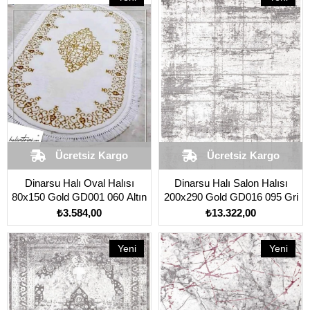
Ürün
Ürün
Ücretsiz Kargo
Ücretsiz Kargo
Dinarsu Halı Oval Halısı
Dinarsu Halı Salon Halısı
80x150 Gold GD001 060 Altın
200x290 Gold GD016 095 Gri
₺3.584,00
₺13.322,00
Yeni
Yeni
Ürün
Ürün