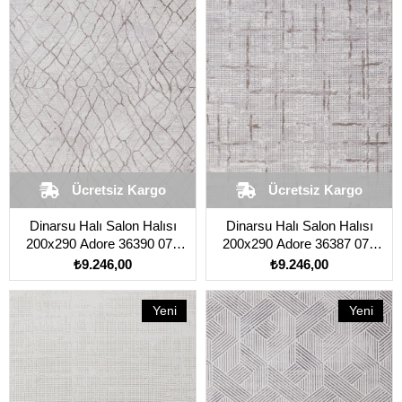
Ürün
Ürün
Ücretsiz Kargo
Ücretsiz Kargo
Dinarsu Halı Salon Halısı
Dinarsu Halı Salon Halısı
200x290 Adore 36390 070
200x290 Adore 36387 070
Vizon
Vizon
₺9.246,00
₺9.246,00
Yeni
Yeni
Ürün
Ürün