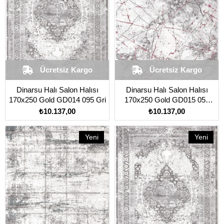
Ücretsiz Kargo
Ücretsiz Kargo
Dinarsu Halı Salon Halısı
Dinarsu Halı Salon Halısı
170x250 Gold GD014 095 Gri
170x250 Gold GD015 055
Kırmızı
₺10.137,00
₺10.137,00
Yeni
Yeni
Ürün
Ürün