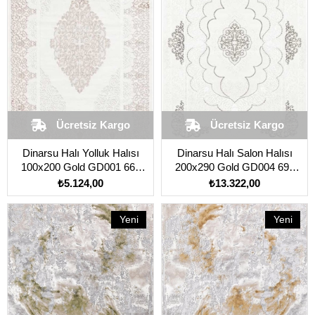
Ücretsiz Kargo
Ücretsiz Kargo
Dinarsu Halı Yolluk Halısı
Dinarsu Halı Salon Halısı
100x200 Gold GD001 660
200x290 Gold GD004 695
Krem
Krem
₺5.124,00
₺13.322,00
Yeni
Yeni
Ürün
Ürün