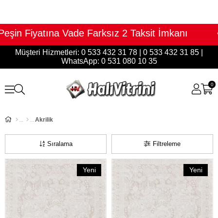
Farksız 2 Taksit İmkanı • Toptan Fiyatına Pe
Müşteri Hizmetleri: 0 533 432 31 78 | 0 533 432 31 85 |
WhatsApp: 0 531 080 10 35
0
Akrilik
Sıralama
Filtreleme
Yeni
Yeni
Ürün
Ürün