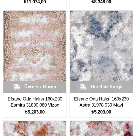
Mavi
Krem
₺11.074,00
₺8.348,00
Ücretsiz Kargo
Ücretsiz Kargo
Efsane Oda Halısı 160x230
Efsane Oda Halısı 160x230
Esmira 31890 080 Vizon
Astra 31978 030 Mavi
₺5.203,00
₺5.203,00