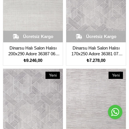
Ücretsiz Kargo
Ücretsiz Kargo
Dinarsu Halı Salon Halısı
Dinarsu Halı Salon Halısı
200x290 Adore 36387 060
170x250 Adore 36381 070
Krem
Vizon
₺9.246,00
₺7.278,00
Yeni
Yeni
Ürün
Ürün