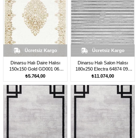
Ücretsiz Kargo
Ücretsiz Kargo
Dinarsu Halı Daire Halısı
Dinarsu Halı Salon Halısı
150x150 Gold GD001 060
180x250 Electra 64874 095
Gold Krem
Gri
₺5.764,00
₺11.074,00