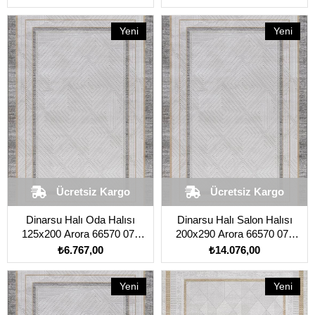
Yeni
Yeni
Ürün
Ürün
Ücretsiz Kargo
Ücretsiz Kargo
Dinarsu Halı Oda Halısı
Dinarsu Halı Salon Halısı
125x200 Arora 66570 075
200x290 Arora 66570 075
Vizon
Vizon
₺6.767,00
₺14.076,00
Yeni
Yeni
Ürün
Ürün