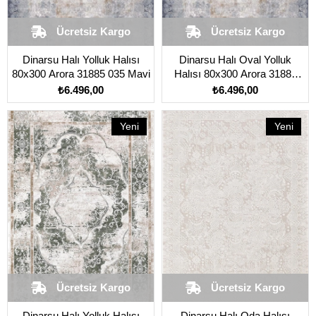
Ücretsiz Kargo
Ücretsiz Kargo
Dinarsu Halı Yolluk Halısı
Dinarsu Halı Oval Yolluk
80x300 Arora 31885 035 Mavi
Halısı 80x300 Arora 31885
035 Mavi
₺6.496,00
₺6.496,00
Yeni
Yeni
Ürün
Ürün
Ücretsiz Kargo
Ücretsiz Kargo
Dinarsu Halı Yolluk Halısı
Dinarsu Halı Oda Halısı