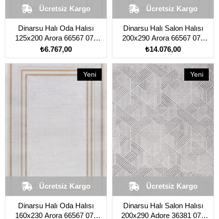
Ücretsiz Kargo
Ücretsiz Kargo
Dinarsu Halı Oda Halısı
Dinarsu Halı Salon Halısı
125x200 Arora 66567 079
200x290 Arora 66567 079
Vizon
Vizon
₺6.767,00
₺14.076,00
Yeni
Yeni
Ürün
Ürün
Ücretsiz Kargo
Ücretsiz Kargo
Dinarsu Halı Oda Halısı
Dinarsu Halı Salon Halısı
160x230 Arora 66567 079
200x290 Adore 36381 070