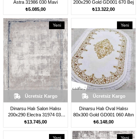
Astra 31986 030 Mavi
200x290 Gold GD001 670 Bej
₺5.085,00
₺13.322,00
Yeni
Yeni
Ürün
Ürün
Ücretsiz Kargo
Ücretsiz Kargo
Dinarsu Halı Salon Halısı
Dinarsu Halı Oval Halısı
200x290 Electra 31974 030
80x300 Gold GD001 060 Altın
Mavi
₺13.745,00
₺6.148,00
Yeni
Yeni